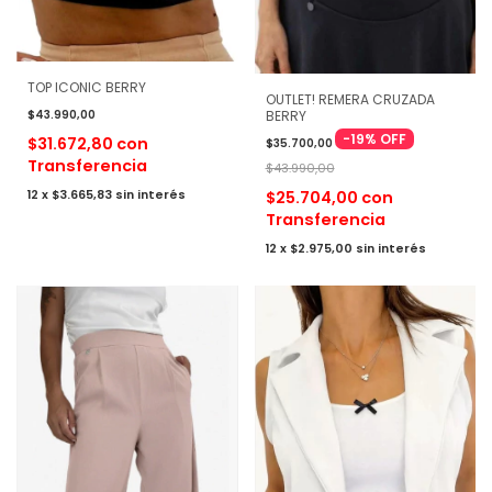
TOP ICONIC BERRY
OUTLET! REMERA CRUZADA
$43.990,00
BERRY
-
19
%
OFF
$31.672,80
con
$35.700,00
Transferencia
$43.990,00
12
x
$3.665,83
sin interés
$25.704,00
con
Transferencia
12
x
$2.975,00
sin interés