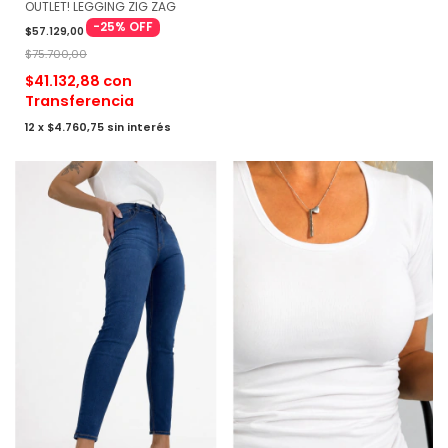
OUTLET! LEGGING ZIG ZAG
-
25
%
OFF
$57.129,00
$75.700,00
$41.132,88
con
Transferencia
12
x
$4.760,75
sin interés