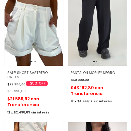
PANTALON MORLEY NEGRO
SALE! SHORT SASTRERO
CREAM
$59.990,00
-
25
%
OFF
$29.986,00
$43.192,80
con
$39.990,00
Transferencia
$21.589,92
con
12
x
$4.999,17
sin interés
Transferencia
12
x
$2.498,83
sin interés