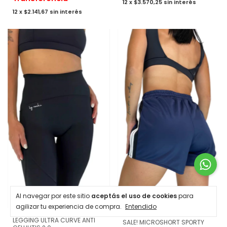
12
x
$3.570,25
sin interés
12
x
$2.141,67
sin interés
Al navegar por este sitio
aceptás el uso de cookies
para
agilizar tu experiencia de compra.
Entendido
⚡ NUEVO INGRESO
LEGGING ULTRA CURVE ANTI
SALE! MICROSHORT SPORTY