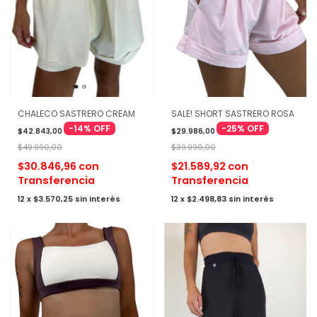
CHALECO SASTRERO CREAM
SALE! SHORT SASTRERO ROSA
-
14
%
OFF
-
25
%
OFF
$42.843,00
$29.986,00
$49.990,00
$39.990,00
$30.846,96
con
$21.589,92
con
Transferencia
Transferencia
12
x
$3.570,25
sin interés
12
x
$2.498,83
sin interés