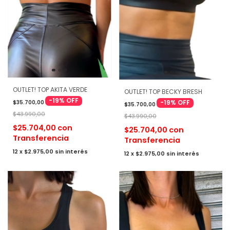
OUTLET! TOP AKITA VERDE
OUTLET! TOP BECKY BRESH
-
19
%
OFF
-
19
%
OFF
$35.700,00
$35.700,00
$43.990,00
$43.990,00
$25.704,00
con
$25.704,00
con
Transferencia
Transferencia
12
x
$2.975,00
sin interés
12
x
$2.975,00
sin interés