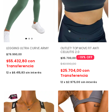
OUTLET! TOP MOVE FIT ANTI
LEGGING ULTRA CURVE ARMY
CELULITIS 2.0
$76.990,00
-
19
%
OFF
$35.700,00
$55.432,80
con
$43.990,00
Transferencia
$25.704,00
con
12
x
$6.415,83
sin interés
Transferencia
12
x
$2.975,00
sin interés