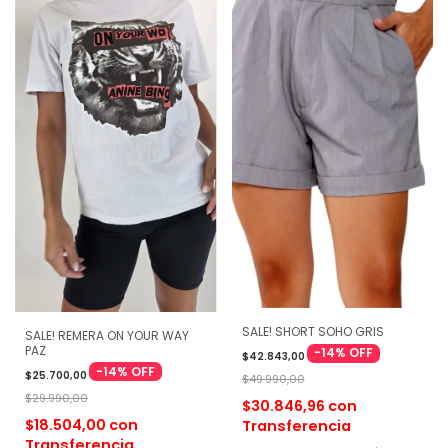
SALE! SHORT SOHO GRIS
SALE! REMERA ON YOUR WAY
PAZ
-
14
%
OFF
$42.843,00
-
14
%
OFF
$25.700,00
$49.990,00
$29.990,00
$30.846,96
con
$18.504,00
con
Transferencia
Transferencia