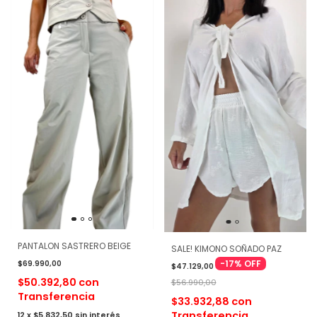
PANTALON SASTRERO BEIGE
SALE! KIMONO SOÑADO PAZ
-
17
%
OFF
$69.990,00
$47.129,00
$50.392,80
con
$56.990,00
Transferencia
$33.932,88
con
Transferencia
12
x
$5.832,50
sin interés