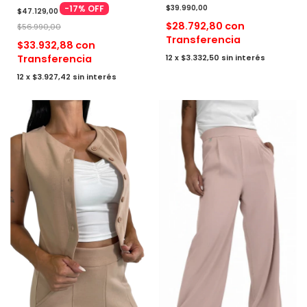
-
17
%
OFF
$39.990,00
$47.129,00
$28.792,80
con
$56.990,00
Transferencia
$33.932,88
con
Transferencia
12
x
$3.332,50
sin interés
12
x
$3.927,42
sin interés