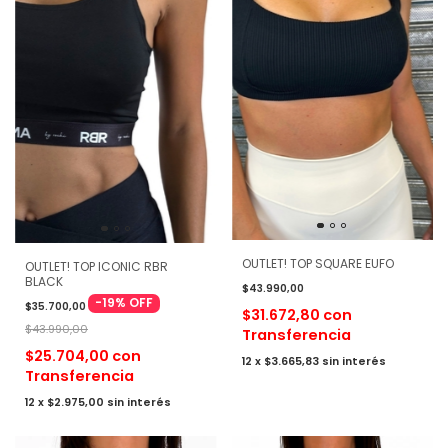
OUTLET! TOP SQUARE EUFO
OUTLET! TOP ICONIC RBR
BLACK
$43.990,00
-
19
%
OFF
$35.700,00
$31.672,80
con
$43.990,00
Transferencia
$25.704,00
con
12
x
$3.665,83
sin interés
Transferencia
12
x
$2.975,00
sin interés