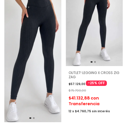
OUTLET! LEGGING X CROSS ZIG
ZAG
-
25
%
OFF
$57.129,00
$75.700,00
$41.132,88
con
Transferencia
12
x
$4.760,75
sin interés