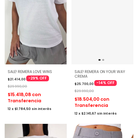
SALE! REMERA LOVE WINS
SALE! REMERA ON YOUR WAY
CREMA
-
29
%
OFF
$21.414,00
-
14
%
OFF
$25.700,00
$29.990,00
$29.990,00
$15.418,08
con
$18.504,00
con
Transferencia
Transferencia
12
x
$1.784,50
sin interés
12
x
$2.141,67
sin interés