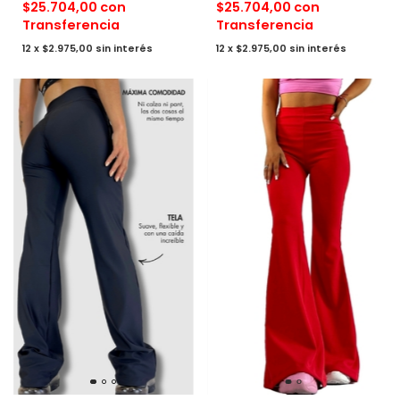
$25.704,00
con
$25.704,00
con
Transferencia
Transferencia
12
x
$2.975,00
sin interés
12
x
$2.975,00
sin interés