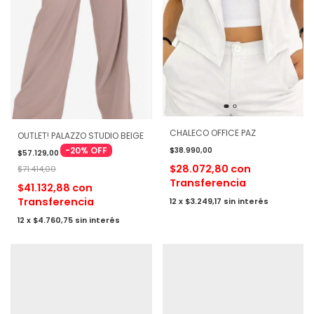
CHALECO OFFICE PAZ
OUTLET! PALAZZO STUDIO BEIGE
-
20
%
OFF
$38.990,00
$57.129,00
$28.072,80
con
$71.414,00
Transferencia
$41.132,88
con
Transferencia
12
x
$3.249,17
sin interés
12
x
$4.760,75
sin interés