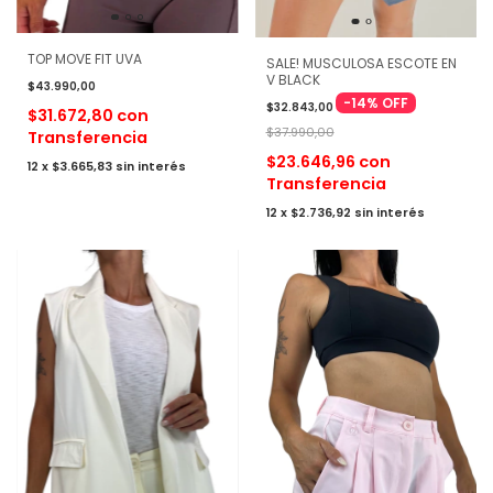
TOP MOVE FIT UVA
SALE! MUSCULOSA ESCOTE EN
V BLACK
$43.990,00
-
14
%
OFF
$32.843,00
$31.672,80
con
$37.990,00
Transferencia
$23.646,96
con
12
x
$3.665,83
sin interés
Transferencia
12
x
$2.736,92
sin interés