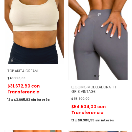
TOP AKITA CREAM
$43.990,00
$31.672,80
con
LEGGING MODELADORA FIT
Transferencia
GRIS VINTAGE
$75.700,00
12
x
$3.665,83
sin interés
$54.504,00
con
Transferencia
12
x
$6.308,33
sin interés