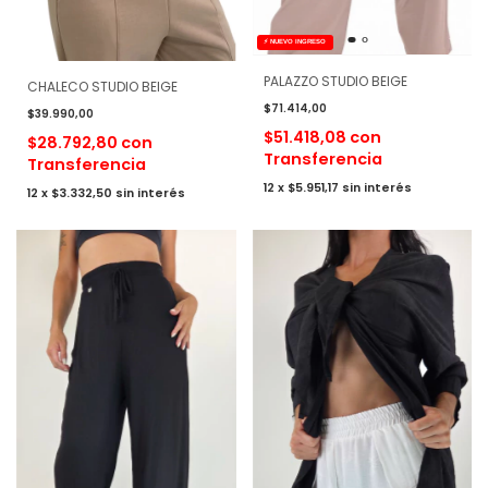
⚡ NUEVO INGRESO
PALAZZO STUDIO BEIGE
CHALECO STUDIO BEIGE
$71.414,00
$39.990,00
$51.418,08
con
$28.792,80
con
Transferencia
Transferencia
12
x
$5.951,17
sin interés
12
x
$3.332,50
sin interés