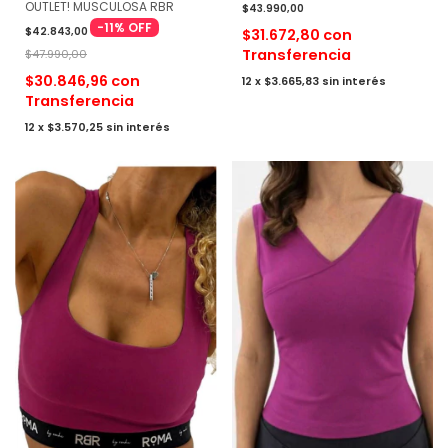
OUTLET! MUSCULOSA RBR
$43.990,00
-
11
%
OFF
$42.843,00
$31.672,80
con
Transferencia
$47.990,00
$30.846,96
con
12
x
$3.665,83
sin interés
Transferencia
12
x
$3.570,25
sin interés