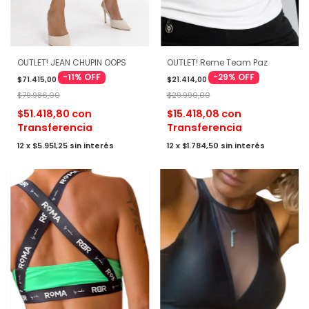
OUTLET! JEAN CHUPIN OOPS
OUTLET! Reme Team Paz
-
11
%
OFF
-
29
%
OFF
$71.415,00
$21.414,00
$79.986,00
$29.990,00
$51.418,80
con
$15.418,08
con
Transferencia
Transferencia
12
x
$5.951,25
sin interés
12
x
$1.784,50
sin interés