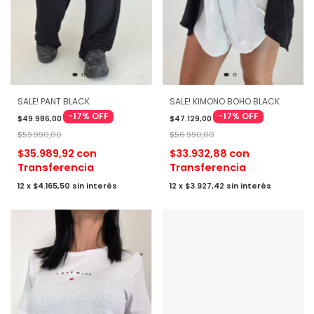
SALE! PANT BLACK
SALE! KIMONO BOHO BLACK
-
17
%
OFF
-
17
%
OFF
$49.986,00
$47.129,00
$59.990,00
$56.990,00
$35.989,92
con
$33.932,88
con
Transferencia
Transferencia
12
x
$4.165,50
sin interés
12
x
$3.927,42
sin interés