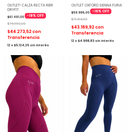
OUTLET! CALZA RECTA RBR
OUTLET OXFORD SIENNA FURIA
DRYFIT
-
16
%
OFF
$59.986,00
-
18
%
OFF
$61.491,00
$71.414,00
$74.990,00
$43.189,92
con
$44.273,52
con
Transferencia
Transferencia
12
x
$4.998,83
sin interés
12
x
$5.124,25
sin interés